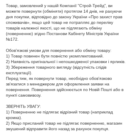
Товар, замовлений у нашій Компанії "Строй-Трейд", ви 
можете повернути (обміняти) протягом 14 днів, не рахуючи 
дня покупки, відповідно до закону України «Про захист прав 
споживачів», якщо цей товар не потрапляє до переліку 
товарів належної якості, що не підлягають обміну 
(поверненню) згідно Постанови Кабінету Міністрів України 
№172.

Обов'язкові умови для повернення або обміну товару:

1) Товар повинен бути повністю укомплектований.

2) Наявність оригінальної і непошкодженої упаковки і ярликів.

3) Збереження товарного вигляду (відсутність слідів 
експлуатації).

Перед тим, як повернути товар, необхідно обов'язково 
зв'язатися з менеджером для оформлення заявки на 
повернення. Повернення здійснюється по Новій Пошті або в 
пункті самовивозу.

ЗВЕРНІТЬ УВАГУ:

1) Поверненню не підлягає відрізний товар (наприклад 
кромка).

2) Якщо присланий товар не підлягає поверненню, магазин 
змушений відправити його назад за рахунок покупця.
