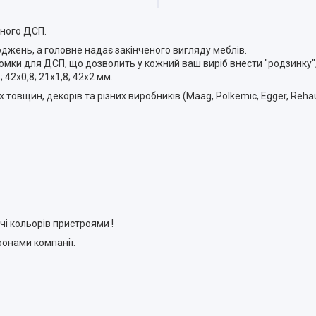
ного ДСП.
джень, а головне надає закінченого вигляду меблів.
мки для ДСП, що дозволить у кожний ваш виріб внести "родзинку",
 42х0,8; 21х1,8; 42х2 мм.
овщин, декорів та різних виробників (Maag, Polkemic, Egger, Rehau,
чі кольорів пристроями !
онами компанії.