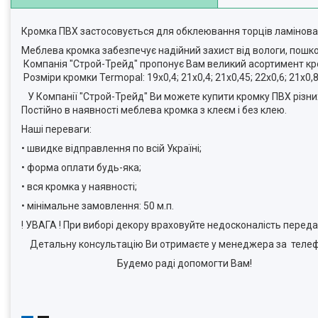
Кромка ПВХ застосовується для обклеювання торців ламінова
Меблева кромка забезпечує надійний захист від вологи, пошко
Компанія "Строй-Трейд" пропонує Вам великий асортимент кро
Розміри кромки Termopal: 19х0,4; 21х0,4; 21х0,45; 22х0,6; 21х0,8;
У Компанії "Строй-Трейд" Ви можете купити кромку ПВХ різних т
Постійно в наявності меблева кромка з клеєм і без клею.
Наші переваги:
• швидке відправлення по всій Україні;
• форма оплати будь-яка;
• вся кромка у наявності;
• мінімальне замовлення: 50 м.п.
! УВАГА ! При виборі декору враховуйте недосконалість переда
Детальну консультацію Ви отримаєте у менеджера за телеф
Будемо раді допомогти Вам!