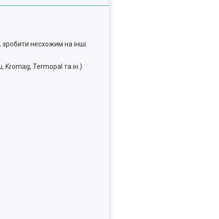
 зробити несхожим на інші.
 Kromag, Termopal та ін.).