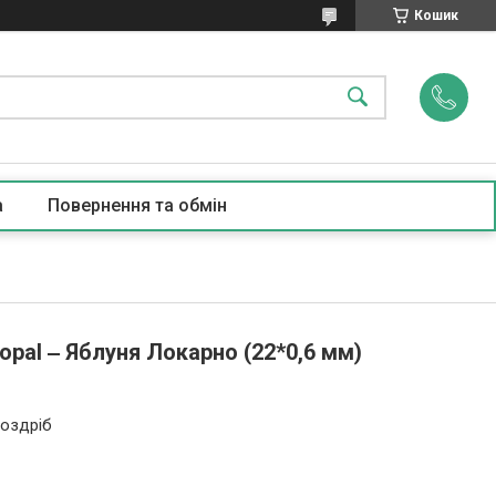
Кошик
а
Повернення та обмін
pal ‒ Яблуня Локарно (22*0,6 мм)
роздріб