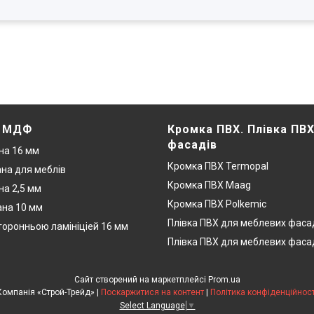
. МДФ
Кромка ПВХ. Плівка ПВ
фасадів
на 16 мм
Кромка ПВХ Termopal
на для меблів
Кромка ПВХ Maag
а 2,5 мм
Кромка ПВХ Polkemic
на 10 мм
Плівка ПВХ для меблевих фаса
оронньою ламініціей 16 мм
Плівка ПВХ для меблевих фаса
Сайт створений на маркетплейсі
Prom.ua
Компанія «Строй-Трейд» |
Поскаржитися на контент
|
Політика конфіденційност
Select Language
▼