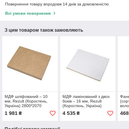
Повернення товару впродовж 14 днів за домовленістю
Всі умови повернення
З цим товаром також замовляють
МДФ шліфований ‒ 10
МДФ ламінований з двох
Фане
мм, Rezult (Коростень,
боків ‒ 16 мм, Rezult
(сор
Україна) 2800*2070
(Коростень, Україна)
воло
2800*2070
(152
1 981
4 535
468
₴
₴