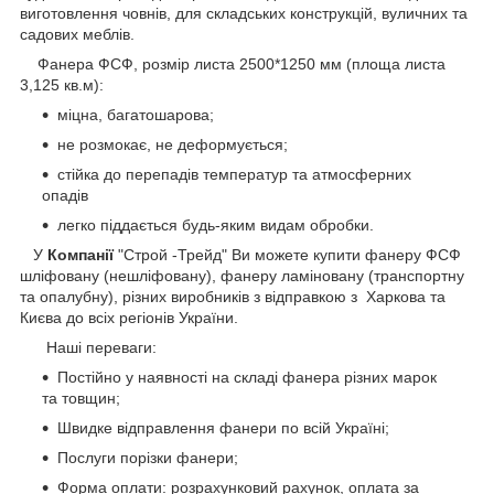
виготовлення човнів, для складських конструкцій, вуличних та
садових меблів.
Фанера ФСФ, розмір листа 2500*1250 мм (площа листа
3,125 кв.м):
міцна, багатошарова;
не розмокає, не деформується;
стійка до перепадів температур та атмосферних
опадів
легко піддається будь-яким видам обробки.
У
Компанії
"Строй -Трейд" Ви можете купити фанеру ФСФ
шліфовану (нешліфовану), фанеру ламіновану (транспортну
та опалубну), різних виробників з відправкою з Харкова та
Києва до всіх регіонів України.
Наші переваги:
Постійно у наявності на складі фанера різних марок
та товщин;
Швидке відправлення фанери по всій Україні;
Послуги порізки фанери;
Форма оплати: розрахунковий рахунок, оплата за