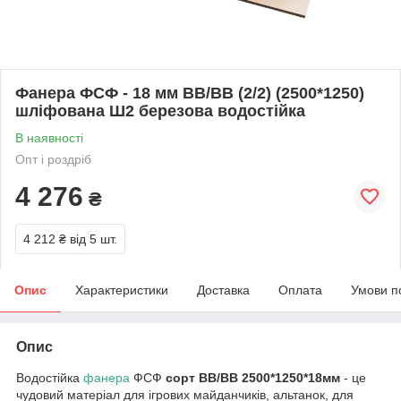
Фанера ФСФ - 18 мм ВВ/ВВ (2/2) (2500*1250)
шліфована Ш2 березова водостійка
В наявності
Опт і роздріб
4 276
₴
4 212 ₴
від 5 шт.
Опис
Характеристики
Доставка
Оплата
Умови п
Опис
Водостійка
фанера
ФСФ
сорт ВВ/ВВ 2500*1250*18мм
- це
чудовий матеріал для ігрових майданчиків, альтанок, для