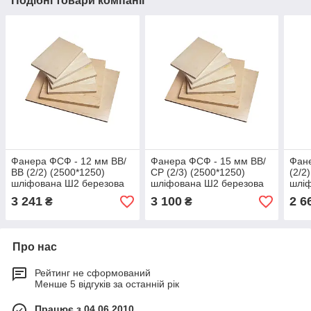
Подібні товари компанії
Фанера ФСФ - 12 мм ВВ/
Фанера ФСФ - 15 мм ВВ/
Фане
ВВ (2/2) (2500*1250)
СР (2/3) (2500*1250)
(2/2
шліфована Ш2 березова
шліфована Ш2 березова
шлі
водостійка
водостійка
водо
3 241
3 100
2 6
₴
₴
Про нас
Рейтинг не сформований
Менше 5 відгуків за останній рік
Працює з 04.06.2010