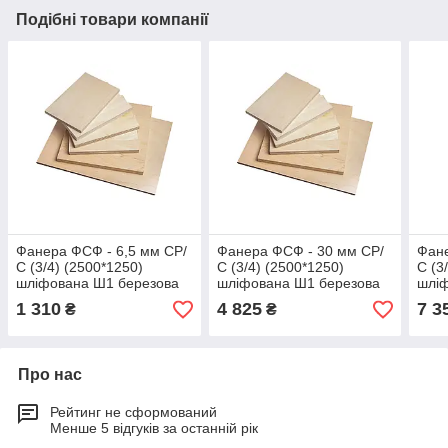
Подібні товари компанії
Фанера ФСФ - 6,5 мм СР/
Фанера ФСФ - 30 мм СР/
Фане
С (3/4) (2500*1250)
С (3/4) (2500*1250)
С (3
шліфована Ш1 березова
шліфована Ш1 березова
шлі
водостійка
водостійка
водо
1 310
4 825
7 3
₴
₴
Про нас
Рейтинг не сформований
Менше 5 відгуків за останній рік