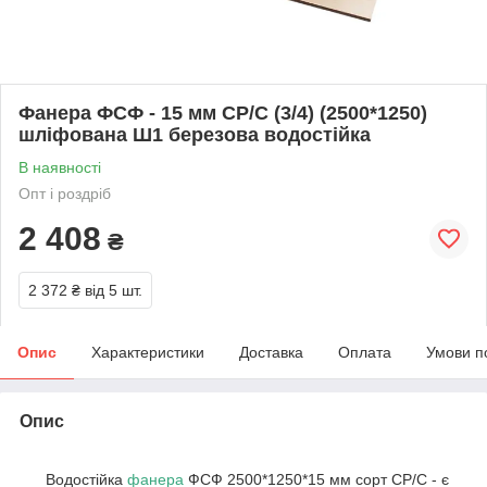
Фанера ФСФ - 15 мм СР/С (3/4) (2500*1250)
шліфована Ш1 березова водостійка
В наявності
Опт і роздріб
2 408
₴
2 372 ₴
від 5 шт.
Опис
Характеристики
Доставка
Оплата
Умови п
Опис
Водостійка
фанера
ФСФ 2500*1250*15 мм сорт СР/С - є