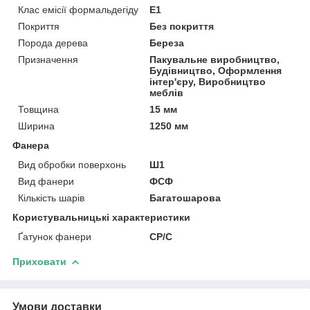
Клас емісії формальдегіду
Е1
Покриття
Без покриття
Порода дерева
Береза
Призначення
Пакувальне виробництво,
Будівництво, Оформлення
інтер'єру, Виробництво
меблів
Товщина
15 мм
Ширина
1250 мм
Фанера
Вид обробки поверхонь
Ш1
Вид фанери
ФСФ
Кількість шарів
Багатошарова
Користувальницькі характеристики
Ґатунок фанери
СР/С
Приховати
Умови доставки