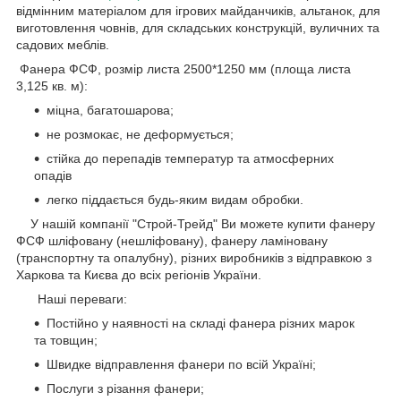
відмінним матеріалом для ігрових майданчиків, альтанок, для
виготовлення човнів, для складських конструкцій, вуличних та
садових меблів.
Фанера ФСФ, розмір листа 2500*1250 мм (площа листа
3,125 кв. м):
міцна, багатошарова;
не розмокає, не деформується;
стійка до перепадів температур та атмосферних
опадів
легко піддається будь-яким видам обробки.
У нашій компанії "Строй-Трейд" Ви можете купити фанеру
ФСФ шліфовану (нешліфовану), фанеру ламіновану
(транспортну та опалубну), різних виробників з відправкою з
Харкова та Києва до всіх регіонів України.
Наші переваги:
Постійно у наявності на складі фанера різних марок
та товщин;
Швидке відправлення фанери по всій Україні;
Послуги з різання фанери;