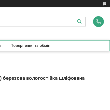
а
Повернення та обмін
3) березова вологостійка шліфована