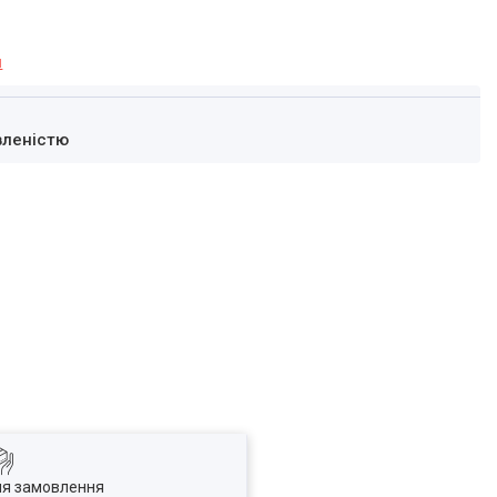
я
вленістю
ля замовлення