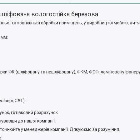
шліфована вологостійка березова
ньої та зовнішньої обробки приміщень, у виробництві меблів, дитя
 мм:
рки ФК (шліфовану та нешліфовану), ФКМ, ФСФ, ламіновану фанеру
івері, САТ);
нок, готівковий розрахунок.
увавши до нашої компанії.
 уточнюйте у менеджерів компанії. Дякуюємо за розуміння.
!