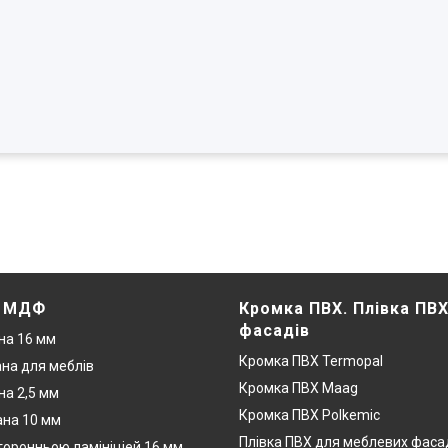
. МДФ
Кромка ПВХ. Плівка ПВ
фасадів
на 16 мм
Кромка ПВХ Termopal
на для меблів
Кромка ПВХ Maag
а 2,5 мм
Кромка ПВХ Polkemic
на 10 мм
Плівка ПВХ для меблевих фаса
оронньою ламініціей 16 мм