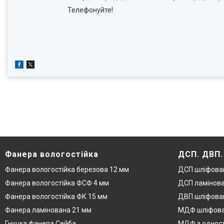
Телефонуйте!
Фанера вологостійка
ДСП. ДВП
Фанера вологостійка березова 12 мм
ДСП шліфова
Фанера вологостійка ФСФ 4 мм
ДСП ламінова
Фанера вологостійка ФК 15 мм
ДВП шліфован
Фанера ламінована 21 мм
МДФ шліфова
Гнучка фанера Сейба
МДФ з одност