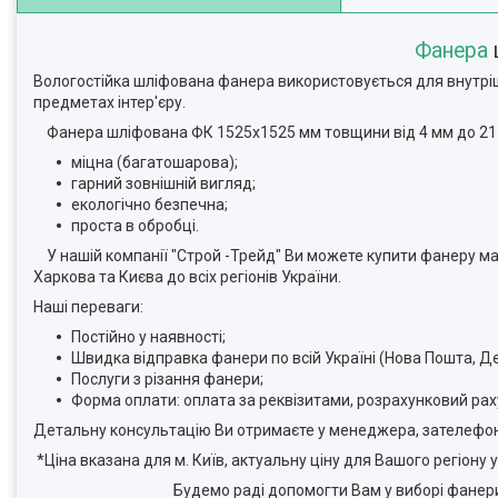
Фанера
Вологостійка шліфована фанера використовується для внутріш
предметах інтер'єру.
Фанера шліфована ФК 1525х1525 мм товщини від 4 мм до 21
міцна (багатошарова);
гарний зовнішній вигляд;
екологічно безпечна;
проста в обробці.
У нашій компанії "Строй -Трейд" Ви можете купити фанеру ма
Харкова та Києва до всіх регіонів України.
Наші переваги:
Постійно у наявності;
Швидка відправка фанери по всій Україні (Нова Пошта, Дел
Послуги з різання фанери;
Форма оплати: оплата за реквізитами, розрахунковий раху
Детальну консультацію Ви отримаєте у менеджера, зателефон
*Ціна вказана для м. Київ, актуальну ціну для Вашого регіону
Будемо раді допомогти Вам у виборі фанери