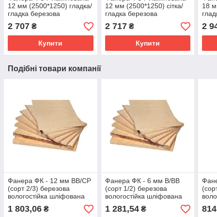
12 мм (2500*1250) гладка/
12 мм (2500*1250) сітка/
18 м
гладка березова
гладка березова
глад
водостійка
водостійка
водо
2 707
2 717
2 9
₴
₴
Купити
Купити
Подібні товари компанії
Фанера ФК - 12 мм ВВ/СР
Фанера ФК - 6 мм В/ВВ
Фане
(сорт 2/3) березова
(сорт 1/2) березова
(сор
вологостійка шліфована
вологостійка шліфована
воло
(1525*1525)
(1525*1525)
(152
1 803,06
1 281,54
814
₴
₴