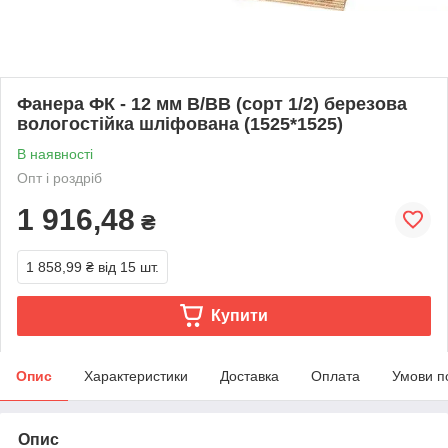
Фанера ФК - 12 мм В/ВВ (сорт 1/2) березова
вологостійка шліфована (1525*1525)
В наявності
Опт і роздріб
1 916,48
₴
1 858,99 ₴
від 15 шт.
Купити
Опис
Характеристики
Доставка
Оплата
Умови п
Опис