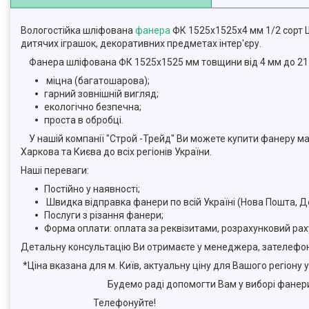
Вологостійка шліфована
фанера
ФК 1525х1525х4 мм 1/2 сорт Ш
дитячих іграшок, декоративних предметах інтер'єру.
Фанера шліфована ФК 1525х1525 мм товщини від 4 мм до 21
міцна (багатошарова);
гарний зовнішній вигляд;
екологічно безпечна;
проста в обробці.
У нашій компанії "Строй -Трейд" Ви можете купити фанеру ма
Харкова та Києва до всіх регіонів України.
Наші переваги:
Постійно у наявності;
Швидка відправка фанери по всій Україні (Нова Пошта, Д
Послуги з різання фанери;
Форма оплати: оплата за реквізитами, розрахунковий раху
Детальну консультацію Ви отримаєте у менеджера, зателефон
*Ціна вказана для м. Київ, актуальну ціну для Вашого регіону
Будемо раді допомогти Вам у виборі фанери
Телефонуйте!