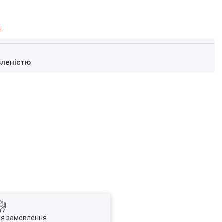
я
вленістю
ля замовлення