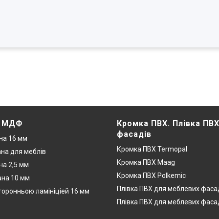
. МДФ
Кромка ПВХ. Плівка ПВ
фасадів
на 16 мм
Кромка ПВХ Termopal
на для меблів
Кромка ПВХ Maag
а 2,5 мм
Кромка ПВХ Polkemic
на 10 мм
Плівка ПВХ для меблевих фаса
оронньою ламініціей 16 мм
Плівка ПВХ для меблевих фаса