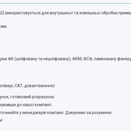
2 використовується для внутрішньої та зовнішньої обробки приміщ
 мм:
рки ФК (шліфовану та нешліфовану), ФКМ, ФСФ, ламіновану фанеру
елівері, САТ, довантаження)
нок, готівковий розрахунок.
увавши до нашої компанії.
 уточнюйте у менеджерів компанії. Дякуюємо за розуміння.
!