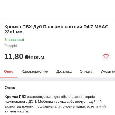
Кромка ПВХ Дуб Палермо світлий D4/7 MAAG
22х1 мм.
В наявності
Роздріб
11,80
₴/пог.м
Опис
Характеристики
Доставка
Оплата
Умови п
Опис
Кромка ПВХ
застосовується для обклеювання торців
ламінованого ДСП. Меблева кромка забезпечує надійний
захист від вологи, пошкоджень, а головне надає естетичний
вигляд меблів.