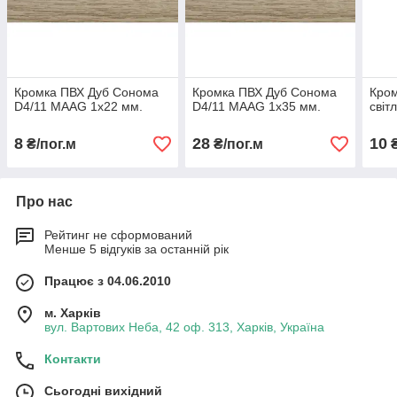
Кромка ПВХ Дуб Сонома
Кромка ПВХ Дуб Сонома
Кром
D4/11 MAAG 1х22 мм.
D4/11 MAAG 1х35 мм.
світ
8
28
10
₴/пог.м
₴/пог.м
₴
Про нас
Рейтинг не сформований
Менше 5 відгуків за останній рік
Працює з 04.06.2010
м. Харків
вул. Вартових Неба, 42 оф. 313, Харків, Україна
Контакти
Сьогодні вихідний