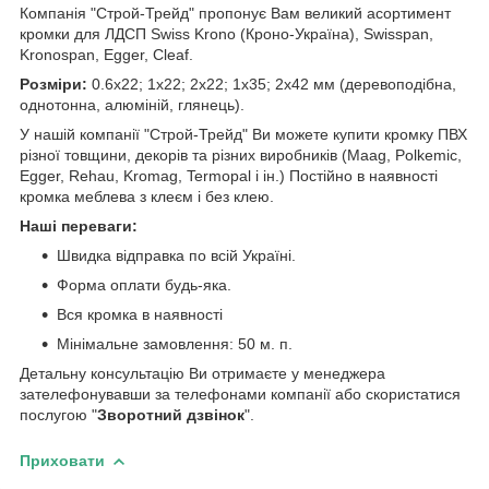
Компанія "Строй-Трейд" пропонує Вам великий асортимент
кромки для ЛДСП Swiss Krono (Кроно-Україна), Swisspan,
Kronospan, Egger, Cleaf.
Розміри:
0.6х22; 1х22; 2х22; 1х35; 2х42 мм (деревоподібна,
однотонна, алюміній, глянець).
У нашій компанії "Строй-Трейд" Ви можете купити кромку ПВХ
різної товщини, декорів та різних виробників (Maag, Polkemic,
Egger, Rehau, Kromag, Termopal і ін.) Постійно в наявності
кромка меблева з клеєм і без клею.
Наші переваги:
Швидка відправка по всій Україні.
Форма оплати будь-яка.
Вся кромка в наявності
Мінімальне замовлення: 50 м. п.
Детальну консультацію Ви отримаєте у менеджера
зателефонувавши за телефонами компанії або скористатися
послугою "
Зворотний дзвінок
".
Приховати