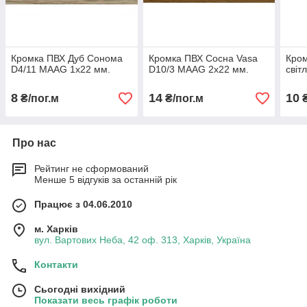
Кромка ПВХ Дуб Сонома
Кромка ПВХ Сосна Vasa
Кром
D4/11 MAAG 1х22 мм.
D10/3 MAAG 2х22 мм.
світ
8
14
10
₴/пог.м
₴/пог.м
₴
Про нас
Рейтинг не сформований
Менше 5 відгуків за останній рік
Працює з 04.06.2010
м. Харків
вул. Вартових Неба, 42 оф. 313, Харків, Україна
Контакти
Сьогодні вихідний
Показати весь графік роботи