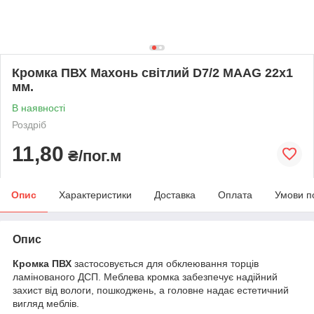
Кромка ПВХ Махонь світлий D7/2 MAAG 22х1
мм.
В наявності
Роздріб
11,80
₴/пог.м
Опис
Характеристики
Доставка
Оплата
Умови п
Опис
Кромка ПВХ
застосовується для обклеювання торців
ламінованого ДСП. Меблева кромка забезпечує надійний
захист від вологи, пошкоджень, а головне надає естетичний
вигляд меблів.