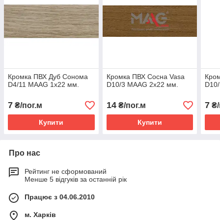
Кромка ПВХ Дуб Сонома
Кромка ПВХ Сосна Vasa
Кром
D4/11 MAAG 1х22 мм.
D10/3 MAAG 2х22 мм.
D10/
7
14
7
₴/пог.м
₴/пог.м
₴/
Купити
Купити
Про нас
Рейтинг не сформований
Менше 5 відгуків за останній рік
Працює з 04.06.2010
м. Харків