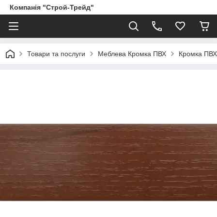
Компанія "Строй-Трейд"
Товари та послуги
Меблева Кромка ПВХ
Кромка ПВ