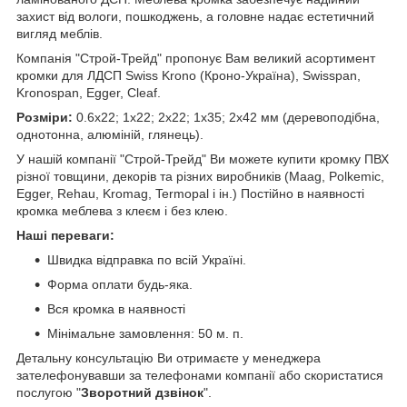
захист від вологи, пошкоджень, а головне надає естетичний
вигляд меблів.
Компанія "Строй-Трейд" пропонує Вам великий асортимент
кромки для ЛДСП Swiss Krono (Кроно-Україна), Swisspan,
Kronospan, Egger, Cleaf.
Розміри:
0.6х22; 1х22; 2х22; 1х35; 2х42 мм (деревоподібна,
однотонна, алюміній, глянець).
У нашій компанії "Строй-Трейд" Ви можете купити кромку ПВХ
різної товщини, декорів та різних виробників (Maag, Polkemic,
Egger, Rehau, Kromag, Termopal і ін.) Постійно в наявності
кромка меблева з клеєм і без клею.
Наші переваги:
Швидка відправка по всій Україні.
Форма оплати будь-яка.
Вся кромка в наявності
Мінімальне замовлення: 50 м. п.
Детальну консультацію Ви отримаєте у менеджера
зателефонувавши за телефонами компанії або скористатися
послугою "
Зворотний дзвінок
".