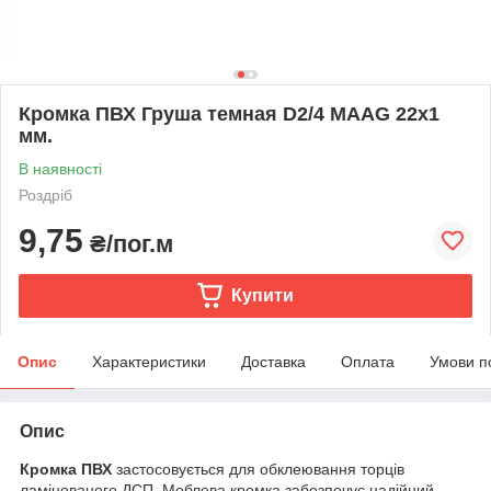
Кромка ПВХ Груша темная D2/4 MAAG 22х1
мм.
В наявності
Роздріб
9,75
₴/пог.м
Купити
Опис
Характеристики
Доставка
Оплата
Умови п
Опис
Кромка ПВХ
застосовується для обклеювання торців
ламінованого ДСП. Меблева кромка забезпечує надійний