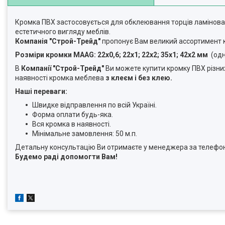
Кромка ПВХ застосовується для обклеювання торців ламінован
естетичного вигляду меблів.
Компанія "Строй-Трейд"
пропонує Вам великий ассортимент
Розміри кромки MAAG: 22х0,6; 22х1; 22х2; 35х1; 42х2 мм
(одн
В
Компанії "Строй-Трейд"
Ви можете купити кромку ПВХ різних 
наявності кромка меблева
з клеєм і без клею.
Наші переваги:
Швидке відправлення по всій Україні.
Форма оплати будь-яка.
Вся кромка в наявності.
Мінімальне замовлення: 50 м.п.
Детальну консультацію Ви отримаєте у менеджера за телефон
Будемо раді допомогти Вам
!