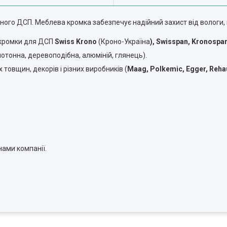
ого ДСП. Меблева кромка забезпечує надійний захист від вологи,
 кромки для ДСП
Swiss Krono
(Кроно-Україна
), Swisspan, Kronospan
отонна, деревоподібна, алюміній, глянець).
товщин, декорів і різних виробників (
Maag
,
Polkemic
,
Egger
,
Reha
ами компанії.