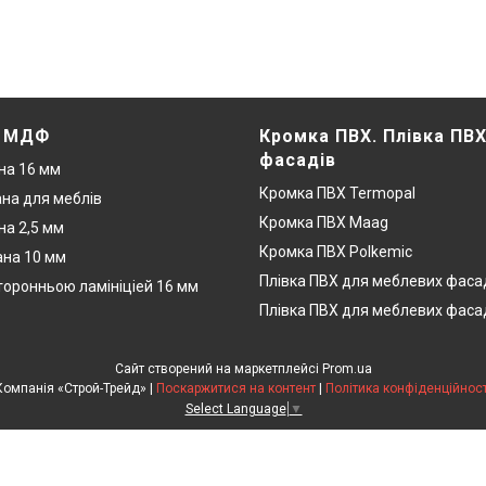
. МДФ
Кромка ПВХ. Плівка ПВ
фасадів
на 16 мм
Кромка ПВХ Termopal
на для меблів
Кромка ПВХ Maag
а 2,5 мм
Кромка ПВХ Polkemic
на 10 мм
Плівка ПВХ для меблевих фаса
оронньою ламініціей 16 мм
Плівка ПВХ для меблевих фаса
Сайт створений на маркетплейсі
Prom.ua
Компанія «Строй-Трейд» |
Поскаржитися на контент
|
Політика конфіденційност
Select Language
▼