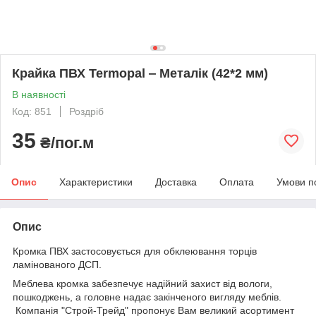
Крайка ПВХ Termopal ‒ Металік (42*2 мм)
В наявності
Код: 851
Роздріб
35
₴/пог.м
Опис
Характеристики
Доставка
Оплата
Умови п
Опис
Кромка ПВХ застосовується для обклеювання торців
ламінованого ДСП.
Меблева кромка забезпечує надійний захист від вологи,
пошкоджень, а головне надає закінченого вигляду меблів.
Компанія "Строй-Трейд" пропонує Вам великий асортимент