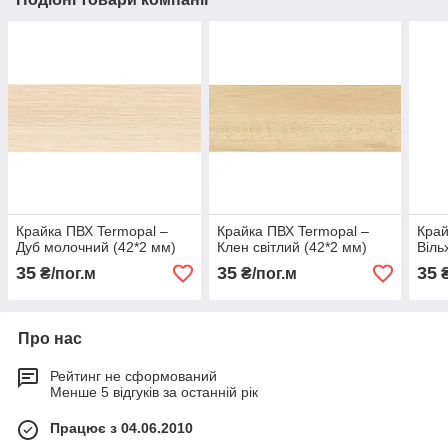
Крайка ПВХ Termopal ‒
Крайка ПВХ Termopal ‒
Край
Дуб молочний (42*2 мм)
Клен світлий (42*2 мм)
Віль
35
35
35
₴/пог.м
₴/пог.м
₴
Про нас
Рейтинг не сформований
Менше 5 відгуків за останній рік
Працює з 04.06.2010