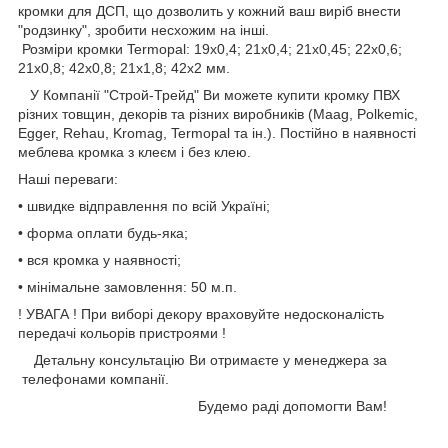
кромки для ДСП, що дозволить у кожний ваш виріб внести
"родзинку", зробити несхожим на інші.
Розміри кромки Termopal: 19х0,4; 21х0,4; 21х0,45; 22х0,6;
21х0,8; 42х0,8; 21х1,8; 42х2 мм.
У Компанії "Строй-Трейд" Ви можете купити кромку ПВХ
різних товщин, декорів та різних виробників (Maag, Polkemic,
Egger, Rehau, Kromag, Termopal та ін.). Постійно в наявності
меблева кромка з клеєм і без клею.
Наші переваги:
• швидке відправлення по всій Україні;
• форма оплати будь-яка;
• вся кромка у наявності;
• мінімальне замовлення: 50 м.п.
! УВАГА ! При виборі декору враховуйте недосконалість
передачі кольорів пристроями !
Детальну консультацію Ви отримаєте у менеджера за
телефонами компанії.
Будемо раді допомогти Вам!