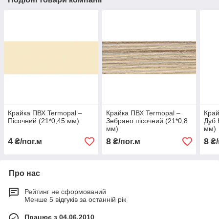
Крайка ПВХ Termopal ‒
Крайка ПВХ Termopal ‒
Край
Пісочний (21*0,45 мм)
Зебрано пісочний (21*0,8
Дуб 
мм)
мм)
4
8
8
₴/пог.м
₴/пог.м
₴/
Про нас
Рейтинг не сформований
Менше 5 відгуків за останній рік
Працює з 04.06.2010