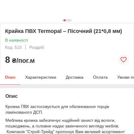
Крайка ПВХ Termopal ‒ Пісочний (21*0,8 мм)
В наявності
Код: 515
Роздріб
8
₴/пог.м
Опис
Характеристики
Доставка
Оплата
Умови п
Опис
Кромка ПВХ застосовується для обклеювання торців
ламінованого ДСП.
Меблева кромка забезпечує надійний захист від вологи,
пошкоджень, а головне надає закінченого вигляду меблів.
Компанія "Строй-Трейд" пропонує Вам великий асортимент