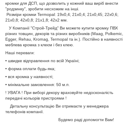
кромки для ДСП, що дозволить у кожний ваш виріб внести
"родзинку", зробити несхожим на інші.
Розміри кромки Termopal: 19х0,4; 21х0,4; 21х0,45; 22х0,6;
21х0,8; 42х0,8; 21х1,8; 42х2 мм.
У Компанії "Строй-Трейд" Ви можете купити кромку ПВХ
різних товщин, декорів та різних виробників (Maag, Polkemic,
Egger, Rehau, Kromag, Termopal та ін.). Постійно в наявності
меблева кромка з клеєм і без клею.
Наші переваги:
• швидке відправлення по всій Україні;
• форма оплати будь-яка;
• вся кромка у наявності;
• мінімальне замовлення: 50 м.п.
! УВАГА ! При виборі декору враховуйте недосконалість
передачі кольорів пристроями !
Детальну консультацію Ви отримаєте у менеджера
телефонів компанії.
Будемо раді допомогти Вам!