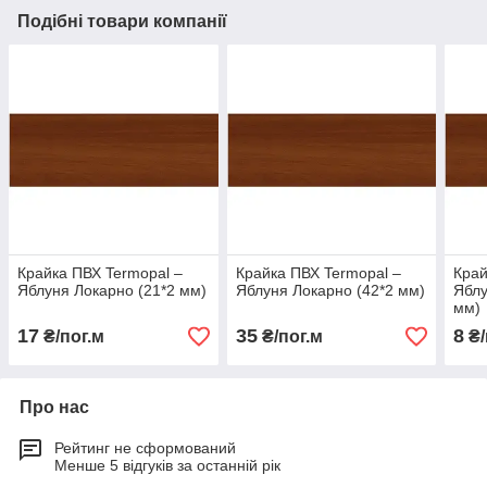
Подібні товари компанії
Крайка ПВХ Termopal ‒
Крайка ПВХ Termopal ‒
Край
Яблуня Локарно (21*2 мм)
Яблуня Локарно (42*2 мм)
Яблу
мм)
17
35
8
₴/пог.м
₴/пог.м
₴/
Про нас
Рейтинг не сформований
Менше 5 відгуків за останній рік