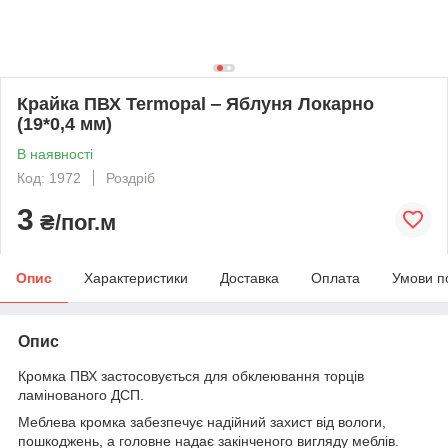
Крайка ПВХ Termopal ‒ Яблуня Локарно
(19*0,4 мм)
В наявності
Код: 1972
Роздріб
3
₴/пог.м
Опис
Характеристики
Доставка
Оплата
Умови п
Опис
Кромка ПВХ застосовується для обклеювання торців
ламінованого ДСП.
Меблева кромка забезпечує надійний захист від вологи,
пошкоджень, а головне надає закінченого вигляду меблів.