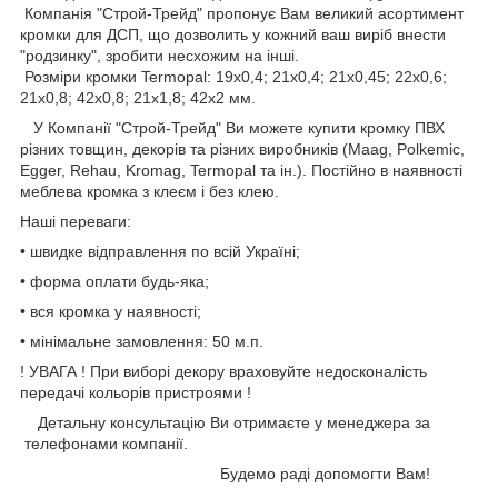
Компанія "Строй-Трейд" пропонує Вам великий асортимент
кромки для ДСП, що дозволить у кожний ваш виріб внести
"родзинку", зробити несхожим на інші.
Розміри кромки Termopal: 19х0,4; 21х0,4; 21х0,45; 22х0,6;
21х0,8; 42х0,8; 21х1,8; 42х2 мм.
У Компанії "Строй-Трейд" Ви можете купити кромку ПВХ
різних товщин, декорів та різних виробників (Maag, Polkemic,
Egger, Rehau, Kromag, Termopal та ін.). Постійно в наявності
меблева кромка з клеєм і без клею.
Наші переваги:
• швидке відправлення по всій Україні;
• форма оплати будь-яка;
• вся кромка у наявності;
• мінімальне замовлення: 50 м.п.
! УВАГА ! При виборі декору враховуйте недосконалість
передачі кольорів пристроями !
Детальну консультацію Ви отримаєте у менеджера за
телефонами компанії.
Будемо раді допомогти Вам!