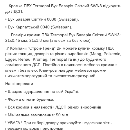
Кромка ПВХ Termopal Бук Баварія Світлий SWN3 підходить
до ЛДСП:
• Бук Баварія Світлий 0038 (Swisspan),
• Бук Карпатський 0040 (Swisspan).
Розміри кромки ПВХ Termopal Бук Баварія Світлий SWN3:
21х0,45 мм; 21х1,8 мм (з клеєм та без клею).
У Компанії "Строй-Трейд" Ви можете купити кромку ПВХ
різних товщин, декорів та різних виробників (Maag, Polkemic,
Egger, Rehau, Kromag, Termopal та ін.) до будь-якого
ламінованого ДСП. Постійно в наявності меблева кромка з
клеєм і без клею. Клей-розплав для меблевої кромки
низькотемпературний та високотемпературний.
Наші переваги:
• Швидке відправлення по всій Україні.
• Форма оплати будь-яка.
• Вся кромка в наявності+ ЛДСП різних виробників
• Мінімальне замовлення: 50 м.п.
! УВАГА ! При виборі декору враховуйте недосконалість
передачі кольорів пристроями !