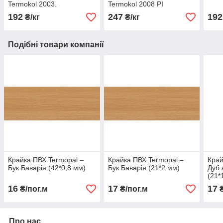
Termokol 2003.
Termokol 2008 PI
192
247
192
₴/кг
₴/кг
Подібні товари компанії
Крайка ПВХ Termopal ‒
Крайка ПВХ Termopal ‒
Край
Бук Баварія (42*0,8 мм)
Бук Баварія (21*2 мм)
Дуб 
(21*
16
17
17
₴/пог.м
₴/пог.м
₴
Про нас