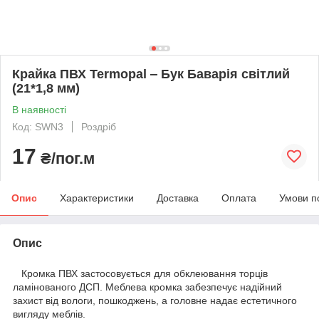
Крайка ПВХ Termopal ‒ Бук Баварія світлий
(21*1,8 мм)
В наявності
Код: SWN3
Роздріб
17
₴/пог.м
Опис
Характеристики
Доставка
Оплата
Умови п
Опис
Кромка ПВХ застосовується для обклеювання торців
ламінованого ДСП. Меблева кромка забезпечує надійний
захист від вологи, пошкоджень, а головне надає естетичного
вигляду меблів.