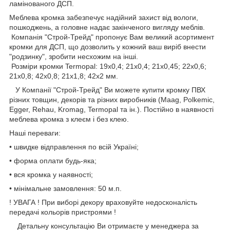
ламінованого ДСП.
Меблева кромка забезпечує надійний захист від вологи,
пошкоджень, а головне надає закінченого вигляду меблів.
Компанія "Строй-Трейд" пропонує Вам великий асортимент
кромки для ДСП, що дозволить у кожний ваш виріб внести
"родзинку", зробити несхожим на інші.
Розміри кромки Termopal: 19х0,4; 21х0,4; 21х0,45; 22х0,6;
21х0,8; 42х0,8; 21х1,8; 42х2 мм.
У Компанії "Строй-Трейд" Ви можете купити кромку ПВХ
різних товщин, декорів та різних виробників (Maag, Polkemic,
Egger, Rehau, Kromag, Termopal та ін.). Постійно в наявності
меблева кромка з клеєм і без клею.
Наші переваги:
• швидке відправлення по всій Україні;
• форма оплати будь-яка;
• вся кромка у наявності;
• мінімальне замовлення: 50 м.п.
! УВАГА ! При виборі декору враховуйте недосконалість
передачі кольорів пристроями !
Детальну консультацію Ви отримаєте у менеджера за