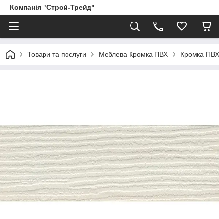
Компанія "Строй-Трейд"
Товари та послуги
Меблева Кромка ПВХ
Кромка ПВХ