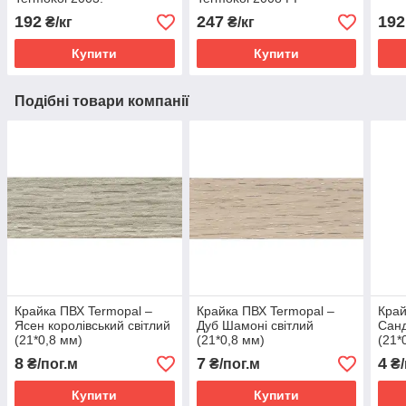
192
247
192
₴/кг
₴/кг
Купити
Купити
Подібні товари компанії
Крайка ПВХ Termopal ‒
Крайка ПВХ Termopal ‒
Край
Ясен королівський світлий
Дуб Шамоні світлий
Санд
(21*0,8 мм)
(21*0,8 мм)
(21*
8
7
4
₴/пог.м
₴/пог.м
₴/
Купити
Купити