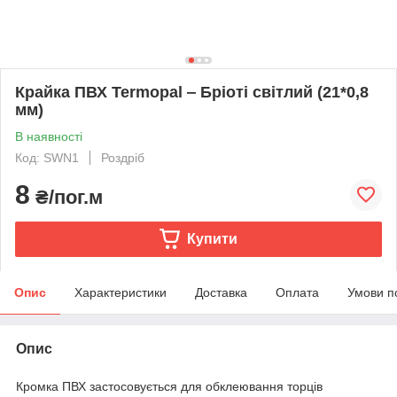
Крайка ПВХ Termopal ‒ Бріоті світлий (21*0,8
мм)
В наявності
Код: SWN1
Роздріб
8
₴/пог.м
Купити
Опис
Характеристики
Доставка
Оплата
Умови п
Опис
Кромка ПВХ застосовується для обклеювання торців