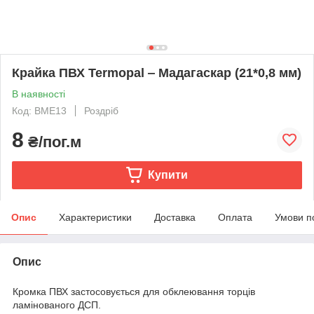
Крайка ПВХ Termopal ‒ Мадагаскар (21*0,8 мм)
В наявності
Код: BME13
Роздріб
8
₴/пог.м
Купити
Опис
Характеристики
Доставка
Оплата
Умови п
Опис
Кромка ПВХ застосовується для обклеювання торців
ламінованого ДСП.