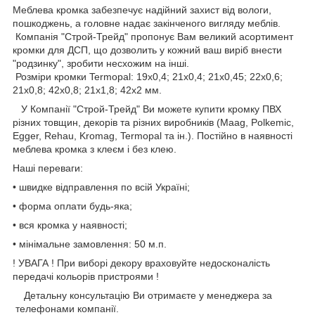
Меблева кромка забезпечує надійний захист від вологи,
пошкоджень, а головне надає закінченого вигляду меблів.
Компанія "Строй-Трейд" пропонує Вам великий асортимент
кромки для ДСП, що дозволить у кожний ваш виріб внести
"родзинку", зробити несхожим на інші.
Розміри кромки Termopal: 19х0,4; 21х0,4; 21х0,45; 22х0,6;
21х0,8; 42х0,8; 21х1,8; 42х2 мм.
У Компанії "Строй-Трейд" Ви можете купити кромку ПВХ
різних товщин, декорів та різних виробників (Maag, Polkemic,
Egger, Rehau, Kromag, Termopal та ін.). Постійно в наявності
меблева кромка з клеєм і без клею.
Наші переваги:
• швидке відправлення по всій Україні;
• форма оплати будь-яка;
• вся кромка у наявності;
• мінімальне замовлення: 50 м.п.
! УВАГА ! При виборі декору враховуйте недосконалість
передачі кольорів пристроями !
Детальну консультацію Ви отримаєте у менеджера за
телефонами компанії.