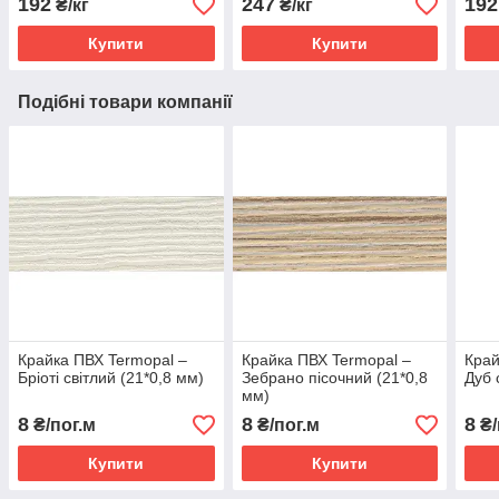
192
247
192
₴/кг
₴/кг
Купити
Купити
Подібні товари компанії
Крайка ПВХ Termopal ‒
Крайка ПВХ Termopal ‒
Край
Бріоті світлий (21*0,8 мм)
Зебрано пісочний (21*0,8
Дуб 
мм)
8
8
8
₴/пог.м
₴/пог.м
₴/
Купити
Купити