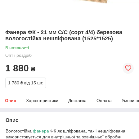
Фанера ФК - 21 мм С/С (сорт 4/4) березова
вологостійка нешліфована (1525*1525)
В наявності
Опт і роздріб
1 880
₴
1 780 ₴
від 15 шт.
Опис
Характеристики
Доставка
Оплата
Умови п
Опис
Вологостійка
фанера
ФК як шліфована, так і нешліфована
використовується для внутрішньої та зовнішньої обробки