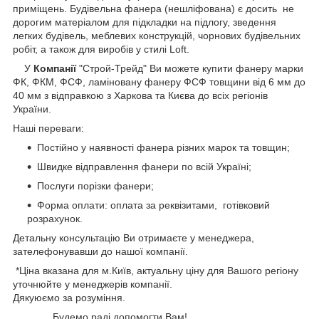
приміщень. Будівельна фанера (нешліфована) є досить не
дорогим матеріалом для підкладки на підлогу, зведення
легких будівель, меблевих конструкцій, чорнових будівельних
робіт, а також для виробів у стилі Loft.
У
Компанії
"Строй-Трейд" Ви можете купити фанеру марки
ФК, ФКМ, ФСФ, ламіновану фанеру ФСФ товщини від 6 мм до
40 мм з відправкою з Харкова та Києва до всіх регіонів
України.
Наші переваги:
Постійно у наявності фанера різних марок та товщин;
Швидке відправлення фанери по всій Україні;
Послуги порізки фанери;
Форма оплати: оплата за реквізитами, готівковий
розрахунок.
Детальну консультацію Ви отримаєте у менеджера,
зателефонувавши до нашої компанії.
*Ціна вказана для м.Київ, актуальну ціну для Вашого регіону
уточнюйте у менеджерів компанії.
Дякуюємо за розуміння.
Будемо раді допомогти Вам!