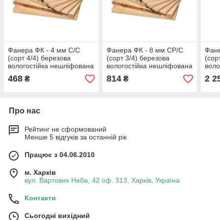
Фанера ФК - 4 мм С/С
Фанера ФК - 8 мм СР/С
Фане
(сорт 4/4) березова
(сорт 3/4) березова
(сор
вологостійка нешліфована
вологостійка нешліфована
воло
(1525*1525)
(1525*1525)
(152
468
814
2 2
₴
₴
Про нас
Рейтинг не сформований
Менше 5 відгуків за останній рік
Працює з 04.06.2010
м. Харків
вул. Вартових Неба, 42 оф. 313, Харків, Україна
Контакти
Сьогодні вихідний