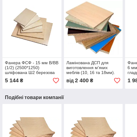
Фанера ФСФ - 15 мм В/ВВ
Ламінована ДСП для
Фане
(1/2) (2500*1250)
виготовлення м'яких
6 мм
шліфована Ш2 березова
меблів (10, 16 та 18мм).
глад
водостійка
Порізка/крайкування.
водо
5 144
2 400
1 9
₴
від
₴
(Продаж від 3 листів)
Подібні товари компанії