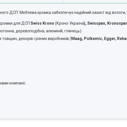
ого ДСП. Меблева кромка забезпечує надійний захист від вологи,
 кромки для ДСП
Swiss Krono
(Кроно-Україна
), Swisspan, Kronospan
отонна, деревоподібна, алюміній, глянець).
товщин, декорів і різних виробників (
Maag
,
Polkemic
,
Egger
,
Reha
ами компанії.