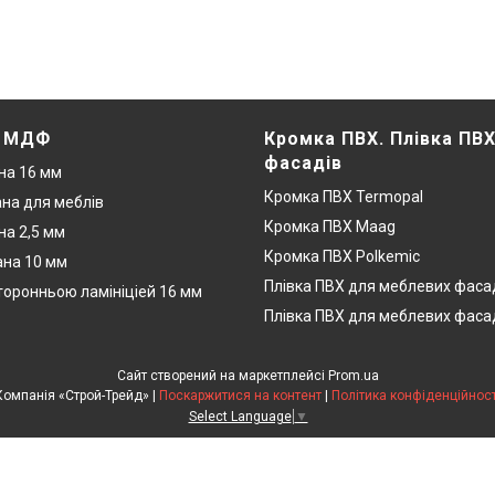
. МДФ
Кромка ПВХ. Плівка ПВ
фасадів
на 16 мм
Кромка ПВХ Termopal
на для меблів
Кромка ПВХ Maag
а 2,5 мм
Кромка ПВХ Polkemic
на 10 мм
Плівка ПВХ для меблевих фаса
оронньою ламініціей 16 мм
Плівка ПВХ для меблевих фаса
Сайт створений на маркетплейсі
Prom.ua
Компанія «Строй-Трейд» |
Поскаржитися на контент
|
Політика конфіденційност
Select Language
▼