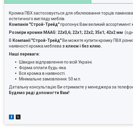
Кромка ПВХ застосовується для обклеювання торців ламінован
естетичного вигляду меблів.
Компанія "Строй-Трейд"
пропонує Вам великий ассортимент
Розміри кромки MAAG: 22х0,6; 22х1; 22х2; 35х1; 42х2 мм
(одн
В
Компанії "Строй-Трейд"
Ви можете купити кромку ПВХ різних 
наявності кромка меблева
з клеєм і без клею.
Наші переваги:
Швидке відправлення по всій Україні.
Форма оплати будь-яка.
Вся кромка в наявності.
Мінімальне замовлення: 50 м.п.
Детальну консультацію Ви отримаєте у менеджера за телефон
Будемо раді допомогти Вам
!