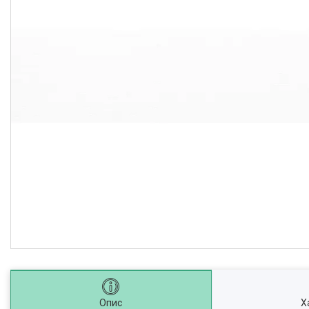
Опис
Х