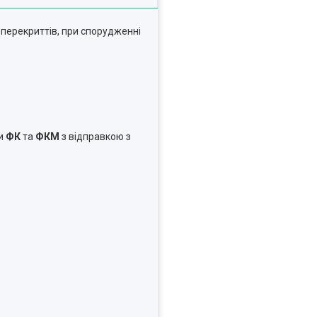
 перекриттів, при спорудженні
ки
ФК
та
ФКМ
з відправкою з