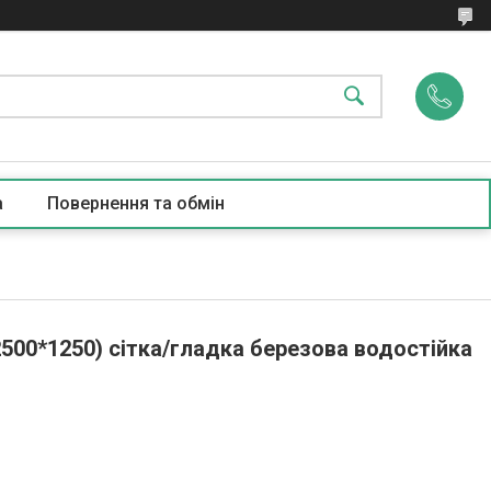
а
Повернення та обмін
500*1250) сітка/гладка березова водостійка