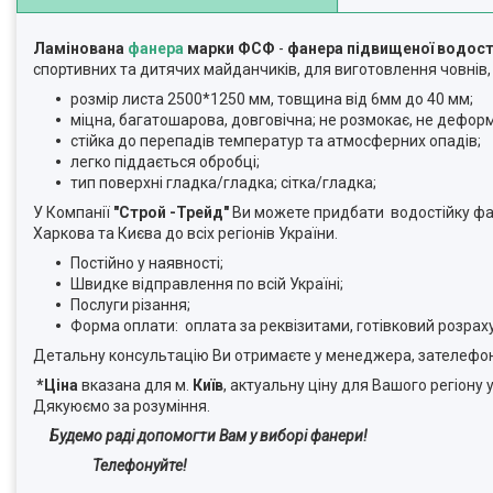
Ламінована
фанера
марки ФСФ
-
фанера підвищеної водост
спортивних та дитячих майданчиків, для виготовлення човнів,
розмір листа 2500*1250 мм, товщина від 6мм до 40 мм;
міцна, багатошарова, довговічна; не розмокає, не дефор
стійка до перепадів температур та атмосферних опадів;
легко піддається обробці;
тип поверхні гладка/гладка; сітка/гладка;
У Компанії
"Строй -Трейд"
Ви можете придбати водостійку ф
Харкова та Києва до всіх регіонів України.
Постійно у наявності;
Швидке відправлення по всій Україні;
Послуги різання;
Форма оплати: оплата за реквізитами, готівковий розрах
Детальну консультацію Ви отримаєте у менеджера, зателефон
*Ціна
вказана для м.
Київ
, актуальну ціну для Вашого регіону
Дякуюємо за розуміння.
Будемо раді допомогти Вам у виборі фанери!
Телефонуйте!