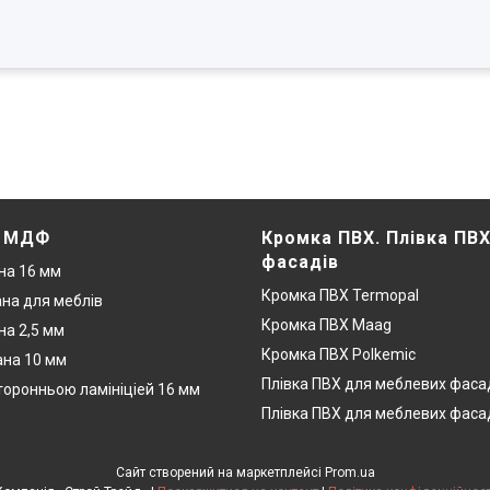
. МДФ
Кромка ПВХ. Плівка ПВ
фасадів
на 16 мм
Кромка ПВХ Termopal
на для меблів
Кромка ПВХ Maag
а 2,5 мм
Кромка ПВХ Polkemic
на 10 мм
Плівка ПВХ для меблевих фаса
оронньою ламініціей 16 мм
Плівка ПВХ для меблевих фаса
Сайт створений на маркетплейсі
Prom.ua