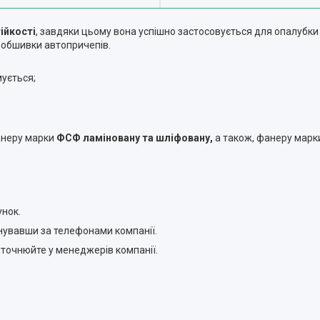
ійкості
, завдяки цьому вона успішно застосовується для опалубки
 обшивки автопричепів.
мується;
анеру марки
ФСФ ламіновану та шліфовану,
а також, фанеру мар
унок.
увавши за телефонами компанії.
 уточнюйте у менеджерів компанії.