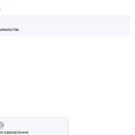
я
вленістю
ля замовлення