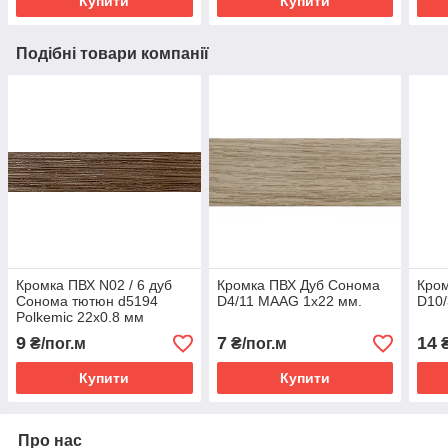
Купити
Купити
Подібні товари компанії
Кромка ПВХ N02 / 6 дуб
Кромка ПВХ Дуб Сонома
Кром
Сонома тютюн d5194
D4/11 MAAG 1х22 мм.
D10/
Polkemic 22х0.8 мм
9
7
14
₴/пог.м
₴/пог.м
₴
Купити
Купити
Про нас