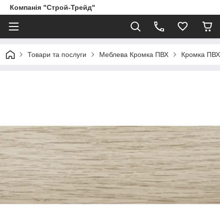
Компанія "Строй-Трейд"
Товари та послуги
Меблева Кромка ПВХ
Кромка ПВ