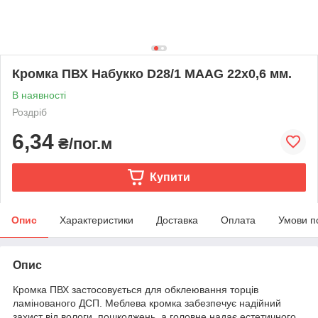
Кромка ПВХ Набукко D28/1 MAAG 22х0,6 мм.
В наявності
Роздріб
6,34
₴/пог.м
Купити
Опис
Характеристики
Доставка
Оплата
Умови п
Опис
Кромка ПВХ застосовується для обклеювання торців
ламінованого ДСП. Меблева кромка забезпечує надійний
захист від вологи, пошкоджень, а головне надає естетичного