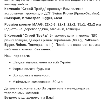
вигляду меблів.
Компанія "Строй-Трейд"
пропонує Вам великий
ассортимент кромки для ДСП
Swiss Krono
(Кроно-Україна
),
Swisspan, Kronospan, Egger, Cleaf
.
Розміри кромки MAAG: 22х0,6; 22х1; 22х2; 35х1; 42х2 мм
(однотонна, деревоподібна, алюміній, глянець).
В
Компанії "Строй-Трейд"
Ви можете купити кромку ПВХ
різних товщин, декорів і різних виробників (
Maag
,
Polkemic
,
Egger
,
Rehau
,
Termopal
та ін.). Постійно в наявності кромка
меблева
з клеєм і без клею.
Наші переваги:
Швидке відправлення по всій Україні.
Форма оплати будь-яка.
Вся кромка в наявності.
Мінімальне замовлення: 50 м.п.
Детальну консультацію Ви отримаєте у менеджера за
телефонами компанії.
Будемо раді допомогти Вам
!