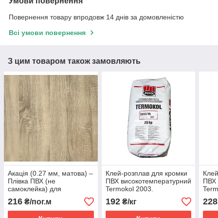
Умови повернення
Повернення товару впродовж 14 днів за домовленістю
Всі умови повернення
З цим товаром також замовляють
Акація (0.27 мм, матова) ‒
Клей-розплав для кромки
Клей
Плівка ПВХ (не
ПВХ високотемпературний
ПВХ 
самоклейка) для
Termokol 2003.
Term
пресування на МДФ
216
192
228
₴/пог.м
₴/кг