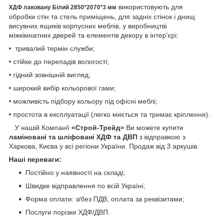
використовують для
ХДФ лаковану Білий 2850*2070*3 мм
обробки стін та стель приміщень, для задніх стінок і днищ
висувних ящиків корпусних меблів, у виробництві
міжкімнатних дверей та елементів декору в інтер'єрі:
• тривалий термін служби;
• стійке до перепадів вологості;
• гідний зовнішній вигляд;
• широкий вибір кольорової гами;
• можливість підбору кольору під офісні меблі;
• простота в експлуатації (легко миється та тримає кріплення).
У нашій Компанії
«Строй-Трейд»
Ви можете купити
ламіновані та шліфовані ХДФ та ДВП
з відправкою з
Харкова, Києва у всі регіони України. Продаж від 3 аркушів.
Наші переваги:
Постійно у наявності на складі;
Швидке відправлення по всій Україні;
Форма оплати: з/без ПДВ, оплата за реквізитами;
Послуги порізки ХДФ/ДВП.