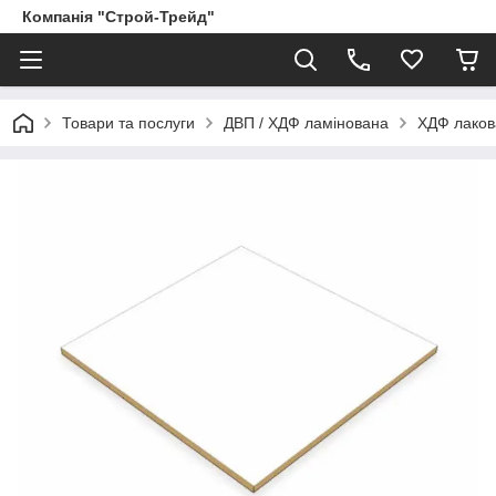
Компанія "Строй-Трейд"
Товари та послуги
ДВП / ХДФ ламінована
ХДФ лаков