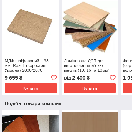
МДФ шліфований ‒ 38
Ламінована ДСП для
Фане
мм, Rezult (Коростень,
виготовлення м'яких
(сор
Україна) 2800*2070
меблів (10, 16 та 18мм).
воло
Порізка/крайкування.
(152
9 655
2 400
1 0
₴
від
₴
(Продаж від 3 листів)
Купити
Купити
Подібні товари компанії