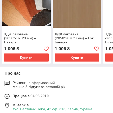
ХДФ лакована
ХДФ лакована
ХДФ 
(2850*2070*3 мм) ‒
(2850*2070*3 мм) ‒ Бук
стор
Навара
Баварія
Біли
1 006
1 006
1 0
₴
₴
Купити
Купити
Про нас
Рейтинг не сформований
Менше 5 відгуків за останній рік
Працює з 04.06.2010
м. Харків
вул. Вартових Неба, 42 оф. 313, Харків, Україна