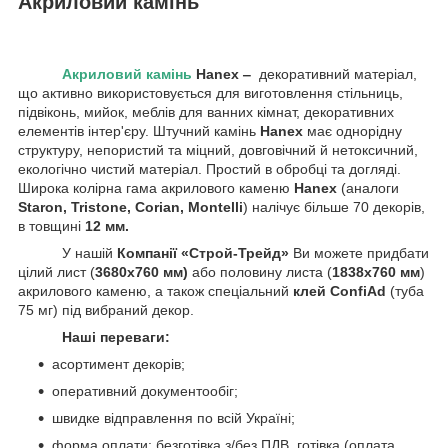
Акриловий камінь
Акриловий камінь
Hanex ‒
декоративний матеріал,
що активно використовується для виготовлення стільниць,
підвіконь, мийок, меблів для ванних кімнат, декоративних
елементів інтер'єру. Штучний камінь
Hanex
має однорідну
структуру, непористий та міцний, довговічний й нетоксичний,
екологічно чистий матеріал. Простий в обробці та догляді.
Широка колірна гама акрилового каменю
Hanex
(аналоги
Staron, Tristone,
Corian, Montelli
) налічує більше 70 декорів,
в товщині
12 мм.
У нашій
Компанії «Строй-Трейд»
Ви можете придбати
цілий лист (
3680х760 мм)
або половину листа (
1838х760 мм
)
акрилового каменю, а також спеціальний
клей ConfiAd
(туба
75 мг) під вибраний декор.
Наші переваги:
асортимент декорів;
оперативний документообіг;
швидке відправлення по всій Україні;
форма оплати: безготівка з/без ПДВ, готівка (оплата