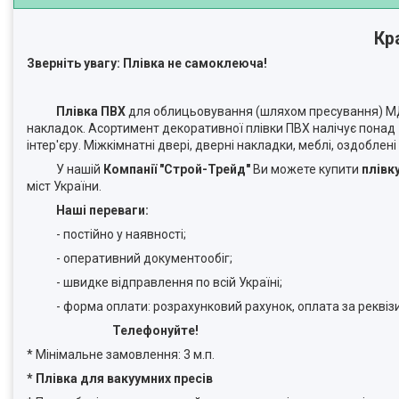
Кр
Зверніть увагу: Плівка не самоклеюча!
Плівка ПВХ
для облицьовування (шляхом пресування) МДФ
накладок. Асортимент декоративної плівки ПВХ налічує понад 
інтер'єру. Міжкімнатні двері, дверні накладки, меблі, оздоблені
У нашій
Компанії "Строй-Трейд"
Ви можете купити
плівк
міст України.
Наші переваги:
- постійно у наявності;
- оперативний документообіг;
- швидке відправлення по всій Україні;
- форма оплати: розрахунковий рахунок, оплата за реквізит
Телефонуйте!
* Мінімальне замовлення: 3 м.п.
* Плівка для вакуумних пресів