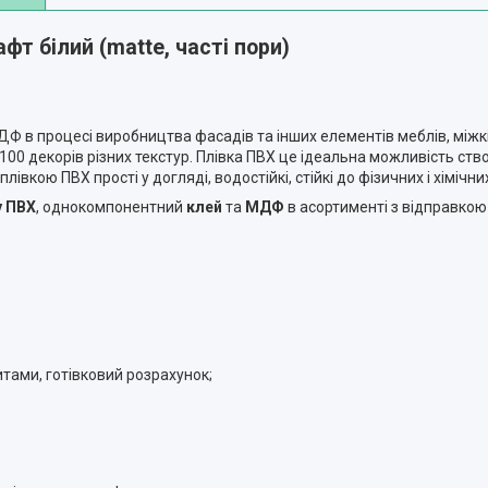
афт білий (matte, часті пори)
 в процесі виробництва фасадів та інших елементів меблів, міжк
100 декорів різних текстур. Плівка ПВХ це ідеальна можливість ст
 плівкою ПВХ прості у догляді, водостійкі, стійкі до фізичних і хіміч
у ПВХ
, однокомпонентний
клей
та
МДФ
в асортименті з відправкою
ами, готівковий розрахунок;