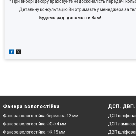
* При виборі декору враховуйте недосконалість передачі коль
Детальну консультацію Ви отримаєте у менеджера за тел
Будемо раді допомогти Вам!
Фанера вологостійка
ДСП. ДВП
Фанера вологостійка березова 12 мм
ДСП шліфова
Фанера вологостійка ФСФ 4 мм
ДСП ламінова
Фанера вологостійка ФК 15 мм
ДВП шліфован