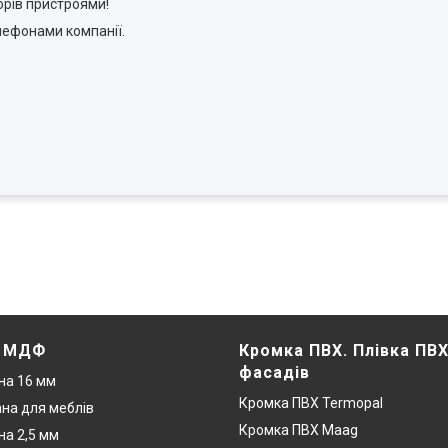
орів пристроями!
ефонами компанії.
. МДФ
Кромка ПВХ. Плівка ПВ
фасадів
на 16 мм
Кромка ПВХ Termopal
на для меблів
Кромка ПВХ Maag
а 2,5 мм