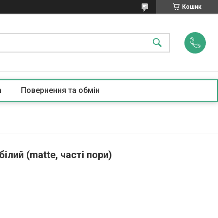
Кошик
а
Повернення та обмін
ілий (matte, часті пори)