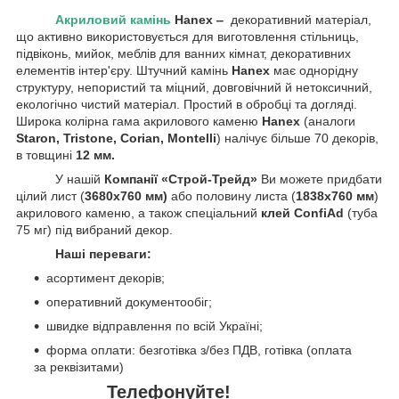
Акриловий камінь
Hanex ‒
декоративний матеріал,
що активно використовується для виготовлення стільниць,
підвіконь, мийок, меблів для ванних кімнат, декоративних
елементів інтер'єру. Штучний камінь
Hanex
має однорідну
структуру, непористий та міцний, довговічний й нетоксичний,
екологічно чистий матеріал. Простий в обробці та догляді.
Широка колірна гама акрилового каменю
Hanex
(аналоги
Staron, Tristone,
Corian, Montelli
) налічує більше 70 декорів,
в товщині
12 мм.
У нашій
Компанії «Строй-Трейд»
Ви можете придбати
цілий лист (
3680х760 мм)
або половину листа (
1838х760 мм
)
акрилового каменю, а також спеціальний
клей ConfiAd
(туба
75 мг) під вибраний декор.
Наші переваги:
асортимент декорів;
оперативний документообіг;
швидке відправлення по всій Україні;
форма оплати: безготівка з/без ПДВ, готівка (оплата
за реквізитами)
Телефонуйте!