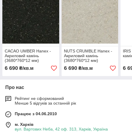
CACAO UMBER Hanex -
NUTS CRUMBLE Hanex -
IRIS
Акриловий камінь
Акриловий камінь
камі
(3680*760*12 мм)
(3680*760*12 мм)
6 690
6 690
6 6
₴/кв.м
₴/кв.м
Про нас
Рейтинг не сформований
Менше 5 відгуків за останній рік
Працює з 04.06.2010
м. Харків
вул. Вартових Неба, 42 оф. 313, Харків, Україна