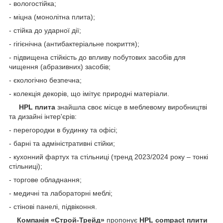
- вологостійка;
- міцна (монолітна плита);
- стійка до ударної дії;
- гігієнічна (антибактеріальне покриття);
- підвищена стійкість до впливу побутових засобів для
чищення (абразивних) засобів;
- єкологічно безпечна;
- колекція декорів, що імітує природні матеріали.
HPL плита
знайшла своє місце в меблевому виробництві
та дизайні інтер'єрів:
- перегородки в будинку та офісі;
- барні та адміністративні стійки;
- кухонний фартух та стільниці (тренд 2023/2024 року – тонкі
стільниці);
- торгове обладнання;
- медичні та лабораторні меблі;
- стінові панелі, підвіконня.
Компанія «
Строй
-Трейд»
пропонує
HPL compact плити