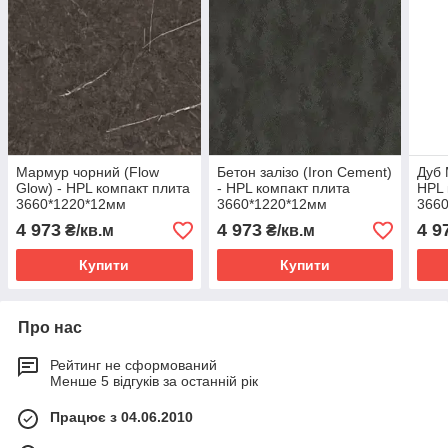
Мармур чорний (Flow
Бетон залізо (Iron Cement)
Дуб 
Glow) - HPL компакт плита
- HPL компакт плита
HPL 
3660*1220*12мм
3660*1220*12мм
366
4 973
4 973
4 9
₴/кв.м
₴/кв.м
Купити
Купити
Про нас
Рейтинг не сформований
Менше 5 відгуків за останній рік
Працює з 04.06.2010