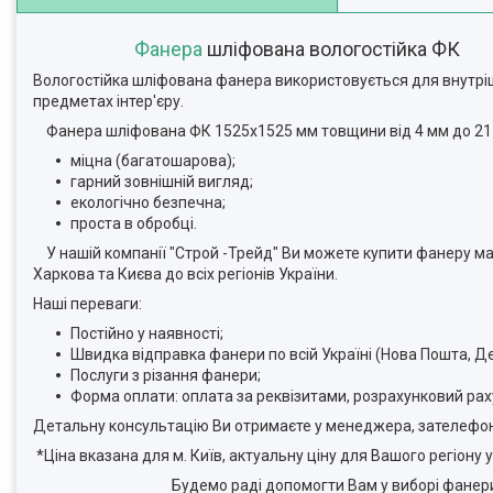
Фанера
шліфована вологостійка ФК
Вологостійка шліфована фанера використовується для внутріш
предметах інтер'єру.
Фанера шліфована ФК 1525х1525 мм товщини від 4 мм до 21
міцна (багатошарова);
гарний зовнішній вигляд;
екологічно безпечна;
проста в обробці.
У нашій компанії "Строй -Трейд" Ви можете купити фанеру ма
Харкова та Києва до всіх регіонів України.
Наші переваги:
Постійно у наявності;
Швидка відправка фанери по всій Україні (Нова Пошта, Дел
Послуги з різання фанери;
Форма оплати: оплата за реквізитами, розрахунковий раху
Детальну консультацію Ви отримаєте у менеджера, зателефон
*Ціна вказана для м. Київ, актуальну ціну для Вашого регіону
Будемо раді допомогти Вам у виборі фанери