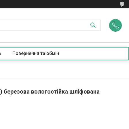
а
Повернення та обмін
3) березова вологостійка шліфована