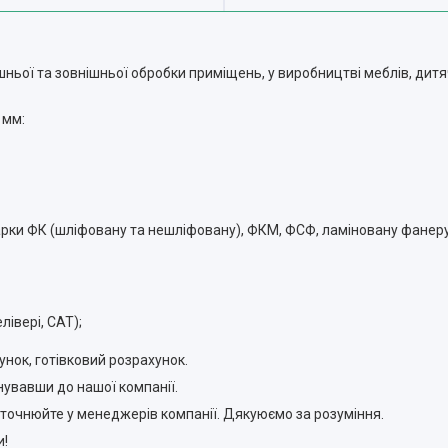
ньої та зовнішньої обробки приміщень, у виробництві меблів, дитя
 мм:
рки ФК (шліфовану та нешліфовану), ФКМ, ФСФ, ламіновану фанеру
івері, САТ);
нок, готівковий розрахунок.
увавши до нашої компанії.
 уточнюйте у менеджерів компанії. Дякуюємо за розуміння.
!