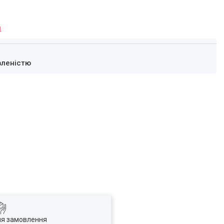
я
вленістю
ля замовлення