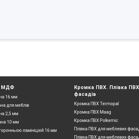
. МДФ
Кромка ПВХ. Плівка ПВ
фасадів
на 16 мм
Кромка ПВХ Termopal
на для меблів
Кромка ПВХ Maag
а 2,5 мм
Кромка ПВХ Polkemic
на 10 мм
Плівка ПВХ для меблевих фаса
оронньою ламініціей 16 мм
Плівка ПВХ для меблевих фаса