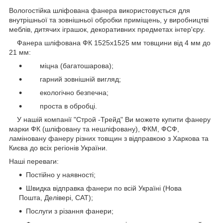
Вологостійка шліфована фанера використовується для
внутрішньої та зовнішньої обробки приміщень, у виробництві
меблів, дитячих іграшок, декоративних предметах інтер'єру.
Фанера шліфована ФК 1525х1525 мм товщини від 4 мм до
21 мм:
міцна (багатошарова);
гарний зовнішній вигляд;
екологічно безпечна;
проста в обробці.
У нашій компанії "Строй -Трейд" Ви можете купити фанеру
марки ФК (шліфовану та нешліфовану), ФКМ, ФСФ,
ламіновану фанеру різних товщин з відправкою з Харкова та
Києва до всіх регіонів України.
Наші переваги:
Постійно у наявності;
Швидка відправка фанери по всій Україні (Нова
Пошта, Делівері, САТ);
Послуги з різання фанери;