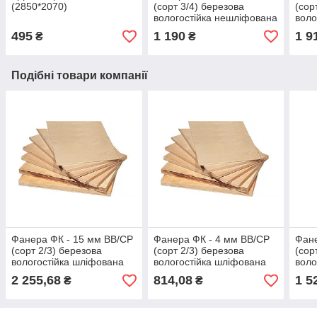
(2850*2070)
(сорт 3/4) березова
(сор
вологостійка нешліфована
воло
(1525*1525)
(152
495
1 190
1 9
₴
₴
Подібні товари компанії
Фанера ФК - 15 мм ВВ/СР
Фанера ФК - 4 мм ВВ/СР
Фане
(сорт 2/3) березова
(сорт 2/3) березова
(сор
вологостійка шліфована
вологостійка шліфована
воло
(1525*1525)
(1525*1525)
(152
2 255,68
814,08
1 5
₴
₴