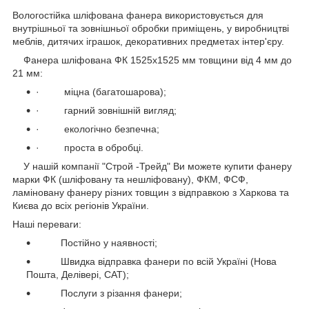
Вологостійка шліфована фанера використовується для
внутрішньої та зовнішньої обробки приміщень, у виробництві
меблів, дитячих іграшок, декоративних предметах інтер'єру.
Фанера шліфована ФК 1525х1525 мм товщини від 4 мм до
21 мм:
· міцна (багатошарова);
· гарний зовнішній вигляд;
· екологічно безпечна;
· проста в обробці.
У нашій компанії "Строй -Трейд" Ви можете купити фанеру
марки ФК (шліфовану та нешліфовану), ФКМ, ФСФ,
ламіновану фанеру різних товщин з відправкою з Харкова та
Києва до всіх регіонів України.
Наші переваги:
Постійно у наявності;
Швидка відправка фанери по всій Україні (Нова
Пошта, Делівері, САТ);
Послуги з різання фанери;