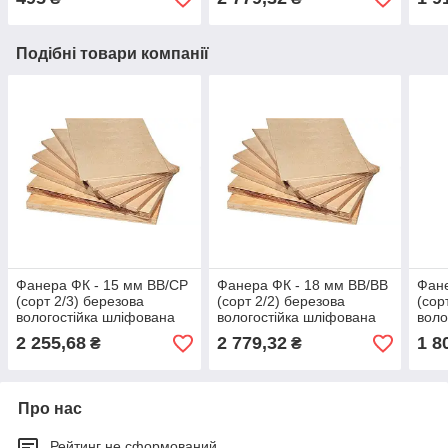
Подібні товари компанії
Фанера ФК - 15 мм ВВ/СР
Фанера ФК - 18 мм ВВ/ВВ
Фане
(сорт 2/3) березова
(сорт 2/2) березова
(сор
вологостійка шліфована
вологостійка шліфована
воло
(1525*1525)
(1525*1525)
(152
2 255,68
2 779,32
1 8
₴
₴
Про нас
Рейтинг не сформований