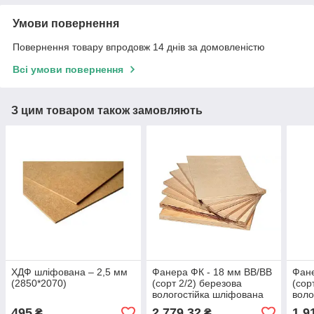
Умови повернення
Повернення товару впродовж 14 днів за домовленістю
Всі умови повернення
З цим товаром також замовляють
ХДФ шліфована ‒ 2,5 мм
Фанера ФК - 18 мм ВВ/ВВ
Фане
(2850*2070)
(сорт 2/2) березова
(сор
вологостійка шліфована
воло
(1525*1525)
(152
495
2 779,32
1 9
₴
₴