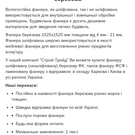
Вологостійка фанера, як шліфована, так і не шліфована
використовується для внутрішньої і зовнішньої обробки
приміщень. Будівельна фанера є досить дешевим
матеріалом для зведення легких будівель.
Фанера березова 1525х1525 мм товщини від 4 мм - 21 мм.
Фанера шліфована широко використовується в якості
меблевої фанери для виготовлення різних предметів
інтер'єру.
У нашій компанії "Строй-Трейд" Ви можете купити фанеру
шліфовану (нешліфовану) березову ФК, також фанеру ФСФ і
ламіновану фанеру з відправкою зі складу Харкова і Києва в
усі регіони України.
Наші переваги:
Постійно в наявності фанера березова різних марок і
товщин;
Швидка відправка фанери по всій Україні;
Послуги порізки фанери;
Будь-яка форма оплати.
Мінімальне замовлення: 1 лист.