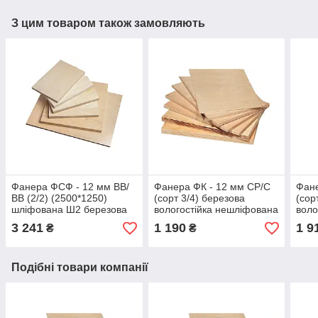
З цим товаром також замовляють
Фанера ФСФ - 12 мм ВВ/
Фанера ФК - 12 мм СР/С
Фане
ВВ (2/2) (2500*1250)
(сорт 3/4) березова
(сор
шліфована Ш2 березова
вологостійка нешліфована
воло
водостійка
(1525*1525)
(152
3 241
1 190
1 9
₴
₴
Подібні товари компанії