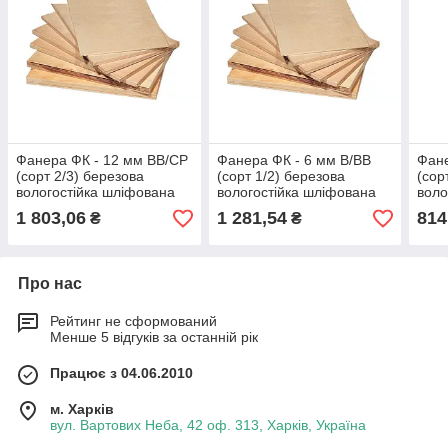
Фанера ФК - 12 мм ВВ/СР
Фанера ФК - 6 мм В/ВВ
Фане
(сорт 2/3) березова
(сорт 1/2) березова
(сор
вологостійка шліфована
вологостійка шліфована
воло
(1525*1525)
(1525*1525)
(152
1 803,06
1 281,54
814
₴
₴
Про нас
Рейтинг не сформований
Менше 5 відгуків за останній рік
Працює з 04.06.2010
м. Харків
вул. Вартових Неба, 42 оф. 313, Харків, Україна