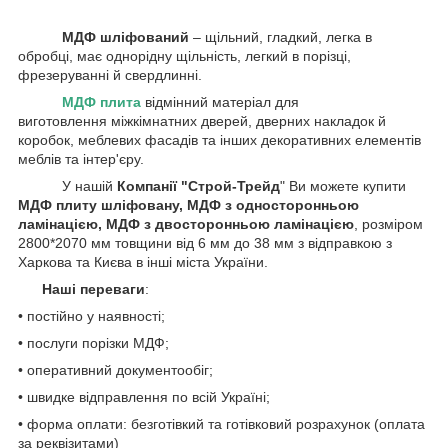
МДФ шліфований
‒ щільний, гладкий, легка в
обробці, має однорідну щільність, легкий в порізці,
фрезеруванні й свердлинні.
МДФ плита
відмінний матеріал для
виготовлення міжкімнатних дверей, дверних накладок й
коробок, меблевих фасадів та інших декоративних елементів
меблів та інтер'єру.
У нашій
Компанії
"Строй-Трейд
" Ви можете купити
МДФ плиту шліфовану, МДФ з односторонньою
ламінацією, МДФ з двосторонньою ламінацією
, розміром
2800*2070 мм товщини від 6 мм до 38 мм з відправкою з
Харкова та Києва в інші міста України.
Наші переваги
:
• постійно у наявності;
• послуги порізки МДФ;
• оперативний документообіг;
• швидке відправлення по всій Україні;
• форма оплати: безготівкий та готівковий розрахунок (оплата
за реквізитами)