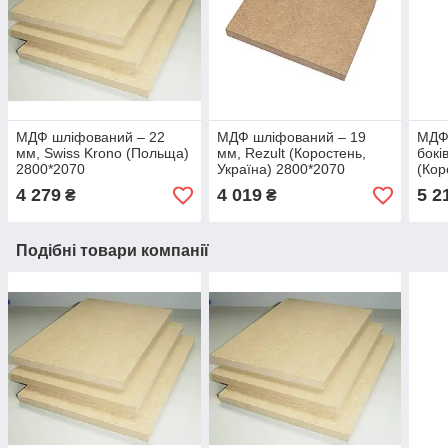
МДФ шліфований ‒ 22
МДФ шліфований ‒ 19
МДФ 
мм, Swiss Krono (Польща)
мм, Rezult (Коростень,
бокі
2800*2070
Україна) 2800*2070
(Кор
2800
4 279
4 019
5 2
₴
₴
Подібні товари компанії