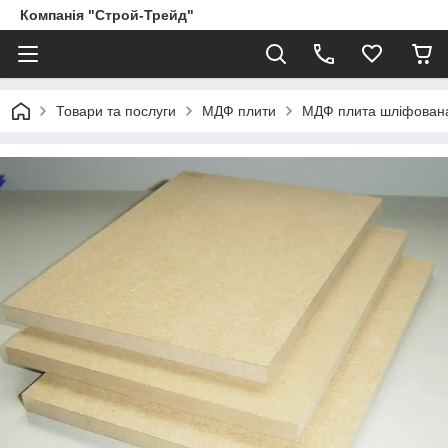
Компанія "Строй-Трейд"
Товари та послуги
МДФ плити
МДФ плита шліфован