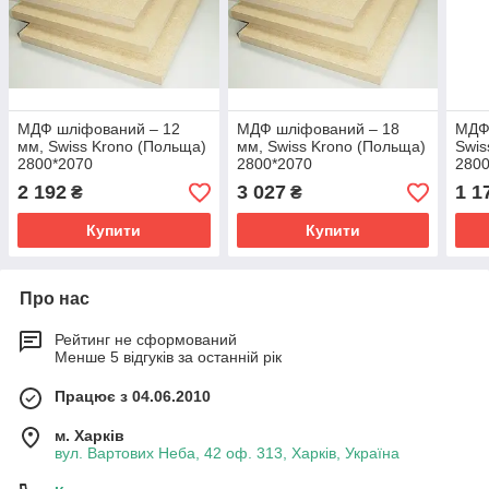
МДФ шліфований ‒ 12
МДФ шліфований ‒ 18
МДФ 
мм, Swiss Krono (Польща)
мм, Swiss Krono (Польща)
Swis
2800*2070
2800*2070
2800
2 192
3 027
1 1
₴
₴
Купити
Купити
Про нас
Рейтинг не сформований
Менше 5 відгуків за останній рік
Працює з 04.06.2010
м. Харків
вул. Вартових Неба, 42 оф. 313, Харків, Україна