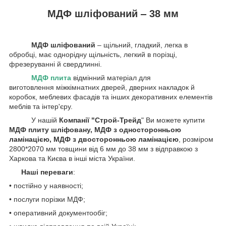
МДФ шліфований ‒ 38 мм
МДФ шліфований
‒ щільний, гладкий, легка в
обробці, має однорідну щільність, легкий в порізці,
фрезеруванні й свердлинні.
МДФ плита
відмінний матеріал для
виготовлення міжкімнатних дверей, дверних накладок й
коробок, меблевих фасадів та інших декоративних елементів
меблів та інтер'єру.
У нашій
Компанії
"Строй-Трейд
" Ви можете купити
МДФ плиту шліфовану, МДФ з односторонньою
ламінацією, МДФ з двосторонньою ламінацією
, розміром
2800*2070 мм товщини від 6 мм до 38 мм з відправкою з
Харкова та Києва в інші міста України.
Наші переваги
:
• постійно у наявності;
• послуги порізки МДФ;
• оперативний документообіг;