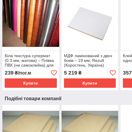
Біла текстура супермат
МДФ ламінований з двох
Клей
(0.3 мм, матова) ‒ Плівка
боків ‒ 19 мм, Rezult
одно
ПВХ (не самоклейка) для
(Коростень, Україна)
пресування МДФ
2800*2070
239
5 219
357
₴/пог.м
₴
Купити
Купити
Подібні товари компанії