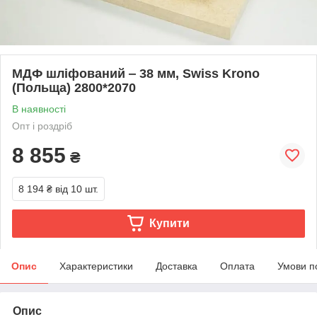
МДФ шліфований ‒ 38 мм, Swiss Krono
(Польща) 2800*2070
В наявності
Опт і роздріб
8 855
₴
8 194 ₴
від 10 шт.
Купити
Опис
Характеристики
Доставка
Оплата
Умови п
Опис