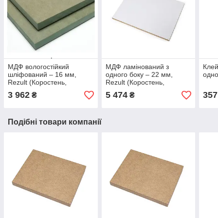
МДФ вологостійкий
МДФ ламінований з
Клей
шліфований ‒ 16 мм,
одного боку ‒ 22 мм,
одно
Rezult (Коростень,
Rezult (Коростень,
Україна) 2800*2070
Україна) 2800*2070
3 962
5 474
357
₴
₴
Подібні товари компанії