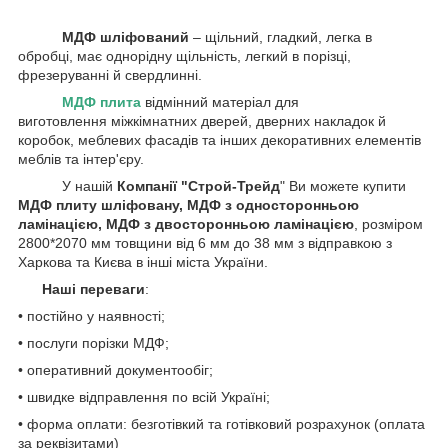
МДФ шліфований
‒ щільний, гладкий, легка в
обробці, має однорідну щільність, легкий в порізці,
фрезеруванні й свердлинні.
МДФ плита
відмінний матеріал для
виготовлення міжкімнатних дверей, дверних накладок й
коробок, меблевих фасадів та інших декоративних елементів
меблів та інтер'єру.
У нашій
Компанії
"Строй-Трейд
" Ви можете купити
МДФ плиту шліфовану, МДФ з односторонньою
ламінацією, МДФ з двосторонньою ламінацією
, розміром
2800*2070 мм товщини від 6 мм до 38 мм з відправкою з
Харкова та Києва в інші міста України.
Наші переваги
:
• постійно у наявності;
• послуги порізки МДФ;
• оперативний документообіг;
• швидке відправлення по всій Україні;
• форма оплати: безготівкий та готівковий розрахунок (оплата
за реквізитами)