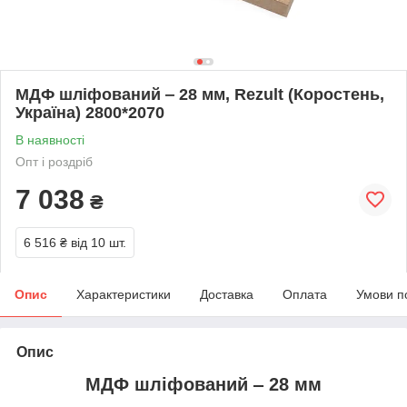
МДФ шліфований ‒ 28 мм, Rezult (Коростень,
Україна) 2800*2070
В наявності
Опт і роздріб
7 038
₴
6 516 ₴
від 10 шт.
Опис
Характеристики
Доставка
Оплата
Умови п
Опис
МДФ шліфований ‒ 28 мм