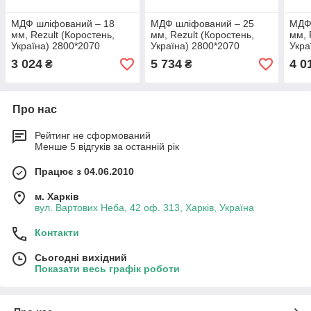
МДФ шліфований ‒ 18
МДФ шліфований ‒ 25
МДФ
мм, Rezult (Коростень,
мм, Rezult (Коростень,
мм, 
Україна) 2800*2070
Україна) 2800*2070
Укра
3 024
5 734
4 0
₴
₴
Про нас
Рейтинг не сформований
Менше 5 відгуків за останній рік
Працює з 04.06.2010
м. Харків
вул. Вартових Неба, 42 оф. 313, Харків, Україна
Контакти
Сьогодні вихідний
Показати весь графік роботи