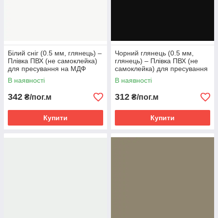
Білий сніг (0.5 мм, глянець) ‒
Чорний глянець (0.5 мм,
Плівка ПВХ (не самоклейка)
глянець) ‒ Плівка ПВХ (не
для пресування на МДФ
самоклейка) для пресування
на МДФ
В наявності
В наявності
342
312
₴/пог.м
₴/пог.м
Купити
Купити