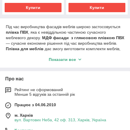
Купити
Купити
Під час виробництва фасадів меблів широко застосовується
плівка ПВХ
, яка є невіддільною частиною сучасного
меблевого декору.
МДФ фасади з глянсовою плівкою ПВХ
— сучасне економне рішення під час виробництва меблів.
Плівка для меблів
дає змогу виготовити комплекти меблів,
що задовольняють будь-які запити кінцевого споживача,
Показати все
плівка для меблів має багатий спектр колірного рішення та
текстур.
Плівкові фасади забезпечують ідеальну якість і довговічність
Про нас
меблів. Саме
плівка для фасадів
визначає споживчі якості
сучасних меблів. Серед глянсових плівок для меблів
особливою популярністю мають однотонні кольори під час
Рейтинг не сформований
Менше 5 відгуків за останній рік
виробництва меблів для кухні або ванної кімнати, а також
перламутрові.
Працює з 04.06.2010
Переваги плівок ПВХ для МДФ:
м. Харків
виняткова довговічність і зносостійкість: плівки ПВХ не
вул. Вартових Неба, 42 оф. 313, Харків, Україна
бояться перепадів температур, стійкі до впливу різних