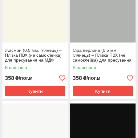
Жасмин (0.5 мм, глянець) ‒
Сіра перлина (0.5 мм,
Плівка ПВХ (не самоклейка)
глянець) ‒ Плівка ПВХ (не
для пресування на МДФ
самоклейка) для пресування
на МДФ
В наявності
В наявності
358
358
₴/пог.м
₴/пог.м
Купити
Купити