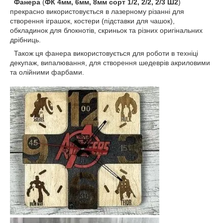
Фанера
(
ФК 4мм, 6мм, 8мм сорт 1/2, 2/2, 2/3 Ш2
)
прекрасно використовується в лазерному різанні для
створення іграшок, костери (підставки для чашок),
обкладинок для блокнотів, скриньок та різних оригінальних
дрібниць.
Також ця фанера використовується для роботи в техніці
декупаж, випалювання, для створення шедеврів акриловими
та олійними фарбами.