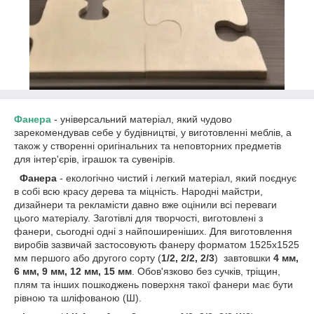
Фанера
- універсальний матеріал, який чудово
зарекомендував себе у будівництві, у виготовленні меблів, а
також у створенні оригінальних та неповторних предметів
для інтер'єрів, іграшок та сувенірів.
Фанера
- екологічно чистий і легкий матеріал, який поєднує
в собі всю красу дерева та міцність. Народні майстри,
дизайнери та рекламісти давно вже оцінили всі переваги
цього матеріалу. Заготівлі для творчості, виготовлені з
фанери, сьогодні одні з найпоширеніших. Для виготовлення
виробів зазвичай застосовують фанеру форматом 1525х1525
мм першого або другого сорту (
1/2, 2/2, 2/3
) завтовшки
4 мм,
6 мм, 9 мм, 12 мм, 15 мм
. Обов'язково без сучків, тріщин,
плям та інших пошкоджень поверхня такої фанери має бути
рівною та шліфованою (Ш).